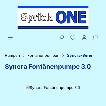
Zum Hauptinhalt springen
Du hast 0 Produ
Ware
Pumpen
Fontänenpumpen
Syncra-Serie
Syncra Fontänenpumpe 3.0
Bildergalerie überspringen