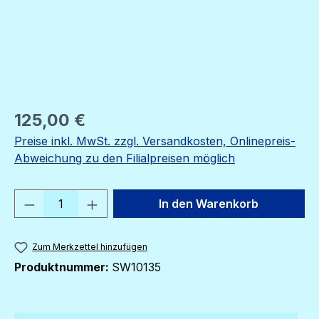
Regulärer Preis:
125,00 €
Preise inkl. MwSt. zzgl. Versandkosten, Onlinepreis-
Abweichung zu den Filialpreisen möglich
Produkt Anzahl: Gib den gewünschten We
In den Warenkorb
Zum Merkzettel hinzufügen
Produktnummer:
SW10135