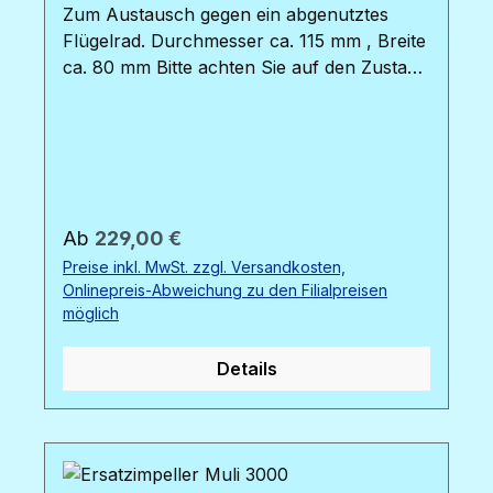
Zum Austausch gegen ein abgenutztes
Flügelrad. Durchmesser ca. 115 mm , Breite
ca. 80 mm Bitte achten Sie auf den Zustand
der beiden O-Dichtungsringe des
Pumpenkopfes. Diese sollten regelmäßig
getauscht werden, um die
Leistungsfähigkeit der Pumpe zu erhalten.
Die O-Ringe sind über den Shop bestellbar,
sie benötigen 2 Stück. Bild : von links nach
Regulärer Preis:
Ab
229,00 €
rechts : Ersatzimpeller Muli 22000 / 12000
Preise inkl. MwSt. zzgl. Versandkosten,
/ 6000 / 3000
Onlinepreis-Abweichung zu den Filialpreisen
möglich
Details