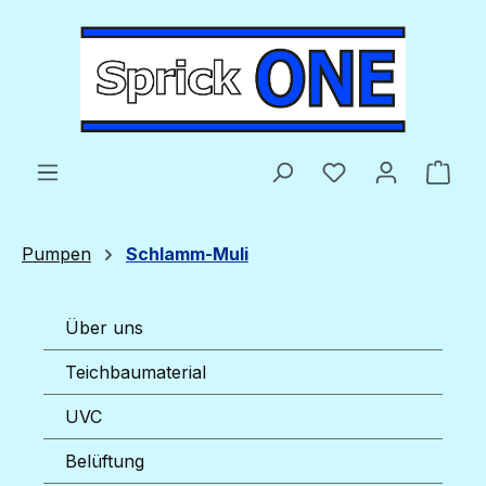
Zum Hauptinhalt springen
Du hast 0 Produ
Ware
Pumpen
Schlamm-Muli
Über uns
Teichbaumaterial
UVC
Belüftung