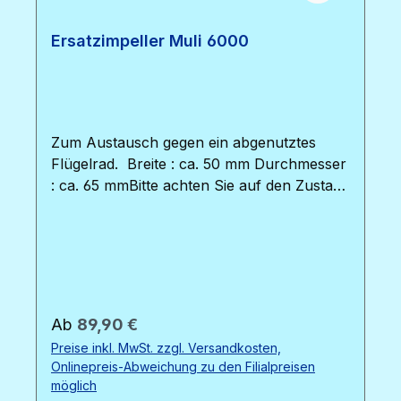
Ersatzimpeller Muli 6000
Zum Austausch gegen ein abgenutztes
Flügelrad. Breite : ca. 50 mm Durchmesser
: ca. 65 mmBitte achten Sie auf den Zustand
der beiden O-Dichtungsringe des
Pumpenkopfes. Diese sollten regelmäßig
getauscht werden, um die
Leistungsfähigkeit der Pumpe zu erhalten.
Die O-Ringe sind über den Shop bestellbar,
sie benötigen 2 Stück.Bild : von links nach
Regulärer Preis:
Ab
89,90 €
rechts : Ersatzimpeller Muli 22000 / 12000 /
Preise inkl. MwSt. zzgl. Versandkosten,
6000 / 3000
Onlinepreis-Abweichung zu den Filialpreisen
möglich