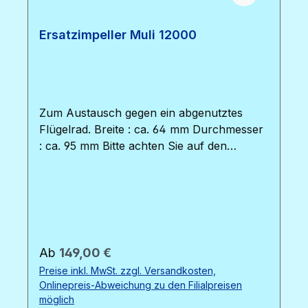
Ersatzimpeller Muli 12000
Zum Austausch gegen ein abgenutztes
Flügelrad. Breite : ca. 64 mm Durchmesser
: ca. 95 mm Bitte achten Sie auf den
Zustand der beiden O-Dichtungsringe des
Pumpenkopfes. Diese sollten regelmäßig
getauscht werden, um die
Leistungsfähigkeit der Pumpe zu erhalten.
Die O-Ringe sind über den Shop bestellbar,
sie benötigen 2 Stück. Bild : von links nach
Regulärer Preis:
Ab
149,00 €
rechts : Ersatzimpeller Muli 22000 / 12000 /
Preise inkl. MwSt. zzgl. Versandkosten,
6000 / 3000
Onlinepreis-Abweichung zu den Filialpreisen
möglich