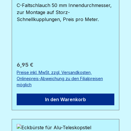
C-Faltschlauch 50 mm Innendurchmesser,
zur Montage auf Storz-
Schnellkupplungen, Preis pro Meter.
Regulärer Preis:
6,95 €
Preise inkl. MwSt. zzgl. Versandkosten,
Onlinepreis-Abweichung zu den Filialpreisen
möglich
In den Warenkorb