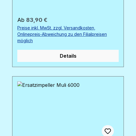
Leistungsfähigkeit der Pumpe zu erhalten.
Die O-Ringe sind über den Shop bestellbar,
sie benötigen 2 Stück. Bild : von links nach
Regulärer Preis:
Ab
83,90 €
rechts : Ersatzimpeller Muli 22000 / 12000 /
Preise inkl. MwSt. zzgl. Versandkosten,
6000 / 3000
Onlinepreis-Abweichung zu den Filialpreisen
möglich
Details