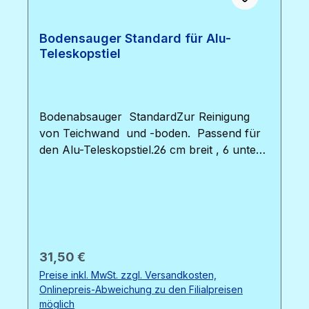
Bodensauger Standard für Alu-
Teleskopstiel
Bodenabsauger StandardZur Reinigung
von Teichwand und -boden. Passend für
den Alu-Teleskopstiel.26 cm breit , 6 untere
Bürsten, 32/38 mm Anschluss,
Drehadapter, blau/weiß.Der Sauger enthält
Gewichte, die den erforderlichen
Bodendruck erzeigen.
Regulärer Preis:
31,50 €
Preise inkl. MwSt. zzgl. Versandkosten,
Onlinepreis-Abweichung zu den Filialpreisen
möglich