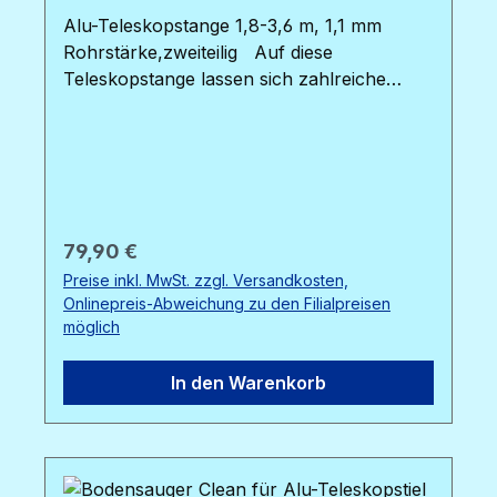
Alu-Teleskopstange 1,8-3,6 m, 1,1 mm
Rohrstärke,zweiteilig Auf diese
Teleskopstange lassen sich zahlreiche
Zubehörteile, wie z.B. Kescher,
Bodensauger und Bürsten, montieren.
Einfaches Klicksystem.Im Preis sind 30
Euro Sperrgutschlag enthalten. Bei
Abholung kostet der Artikel 29,95.Die
Stangen sind vor Ort auch in den
Regulärer Preis:
79,90 €
Ausführungen 2,4 - 4,8 m und 3,5 - 7m
Preise inkl. MwSt. zzgl. Versandkosten,
erhältlich.
Onlinepreis-Abweichung zu den Filialpreisen
möglich
In den Warenkorb