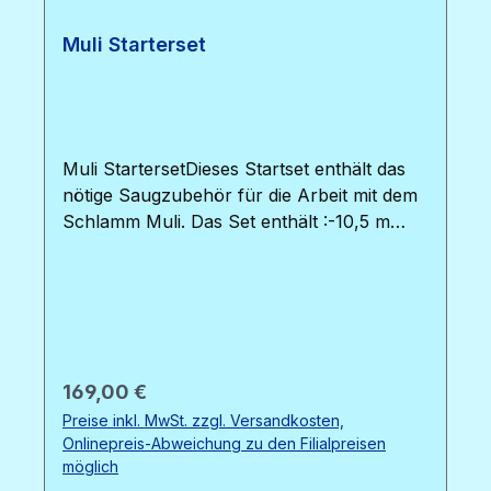
Muli Starterset
Muli StartersetDieses Startset enthält das
nötige Saugzubehör für die Arbeit mit dem
Schlamm Muli. Das Set enthält :-10,5 m
Schwimmschlauch 38 mm, alle 1,5 m ist
eine Muffe vorgeformt, an der der
Schlauch schneidbar ist. So kann der
Schlauch nach Wunsch in Zu- und
Ablaufschlauch aufgeteilt werden. Sollten
Sie mehr Schlauch benötigen, können Sie
Regulärer Preis:
169,00 €
noch Schwimmschlauch 38 mm separat
Preise inkl. MwSt. zzgl. Versandkosten,
hinzubestellen. - Bodensauger clean - Alu-
Onlinepreis-Abweichung zu den Filialpreisen
Teleskopstange 1,8 - 3,6 m - Die
möglich
Führungsstange, mit der der Bodensauger